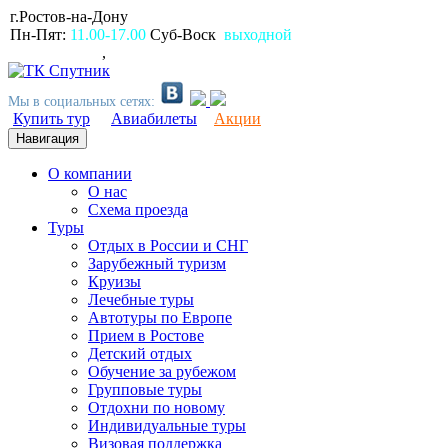
г.Ростов-на-Дону
пр.Ворошиловский, 80
Пн-Пят:
11.00-17.00
Суб-Воск
выходной
(863)
2309999
,
2994499
Мы в социальных сетях:
Купить тур
Авиабилеты
Акции
Навигация
О компании
О нас
Схема проезда
Туры
Отдых в России и СНГ
Зарубежный туризм
Круизы
Лечебные туры
Автотуры по Европе
Прием в Ростове
Детский отдых
Обучение за рубежом
Групповые туры
Отдохни по новому
Индивидуальные туры
Визовая поддержка