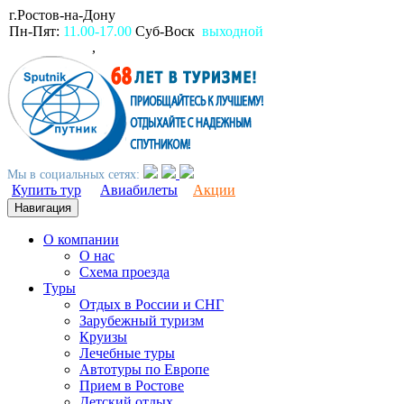
г.Ростов-на-Дону
пр.Ворошиловский, 80
Пн-Пят:
11.00-17.00
Суб-Воск
выходной
(863)
2309999
,
2994499
Мы в социальных сетях:
Купить тур
Авиабилеты
Акции
Навигация
О компании
О нас
Схема проезда
Туры
Отдых в России и СНГ
Зарубежный туризм
Круизы
Лечебные туры
Автотуры по Европе
Прием в Ростове
Детский отдых