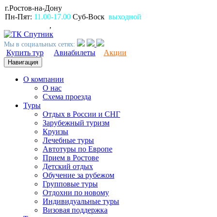
г.Ростов-на-Дону
пр.Ворошиловский, 80
Пн-Пят:
11.00-17.00
Суб-Воск
выходной
(863)
2309999
,
2994499
Мы в социальных сетях:
Купить тур
Авиабилеты
Акции
Навигация
О компании
О нас
Схема проезда
Туры
Отдых в России и СНГ
Зарубежный туризм
Круизы
Лечебные туры
Автотуры по Европе
Прием в Ростове
Детский отдых
Обучение за рубежом
Групповые туры
Отдохни по новому
Индивидуальные туры
Визовая поддержка