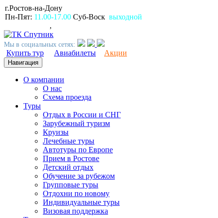
г.Ростов-на-Дону
пр.Ворошиловский, 80
Пн-Пят:
11.00-17.00
Суб-Воск
выходной
(863)
2309999
,
2994499
Мы в социальных сетях:
Купить тур
Авиабилеты
Акции
Навигация
О компании
О нас
Схема проезда
Туры
Отдых в России и СНГ
Зарубежный туризм
Круизы
Лечебные туры
Автотуры по Европе
Прием в Ростове
Детский отдых
Обучение за рубежом
Групповые туры
Отдохни по новому
Индивидуальные туры
Визовая поддержка