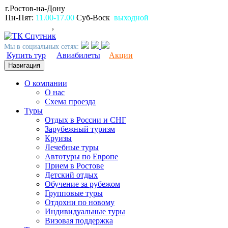
г.Ростов-на-Дону
пр.Ворошиловский, 80
Пн-Пят:
11.00-17.00
Суб-Воск
выходной
(863)
2309999
,
2994499
Мы в социальных сетях:
Купить тур
Авиабилеты
Акции
Навигация
О компании
О нас
Схема проезда
Туры
Отдых в России и СНГ
Зарубежный туризм
Круизы
Лечебные туры
Автотуры по Европе
Прием в Ростове
Детский отдых
Обучение за рубежом
Групповые туры
Отдохни по новому
Индивидуальные туры
Визовая поддержка