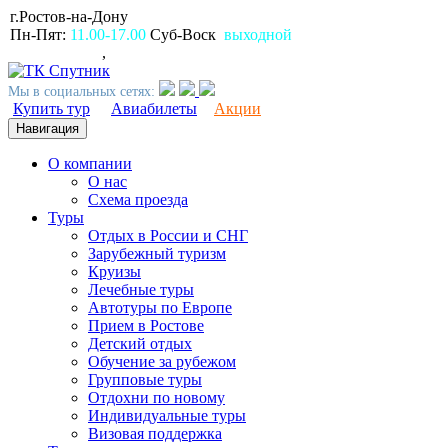
г.Ростов-на-Дону
пр.Ворошиловский, 80
Пн-Пят:
11.00-17.00
Суб-Воск
выходной
(863)
2309999
,
2994499
Мы в социальных сетях:
Купить тур
Авиабилеты
Акции
Навигация
О компании
О нас
Схема проезда
Туры
Отдых в России и СНГ
Зарубежный туризм
Круизы
Лечебные туры
Автотуры по Европе
Прием в Ростове
Детский отдых
Обучение за рубежом
Групповые туры
Отдохни по новому
Индивидуальные туры
Визовая поддержка