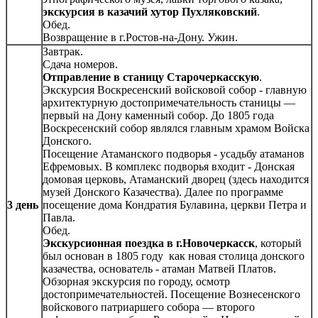
экскурсия в казачий хутор Пухляковский
.
Обед.
Возвращение в г.Ростов-на-Дону. Ужин.
Завтрак.
Сдача номеров.
Отправление в станицу Старочеркасскую
.
Экскурсия Воскресенский войсковой собор - главную
архитектурную достопримечательность станицы —
первый на Дону каменный собор. До 1805 года
Воскресенский собор являлся главным храмом Войска
Донского.
Посещение Атаманского подворья - усадьбу атаманов
Ефремовых. В комплекс подворья входит - Донская
домовая церковь, Атаманский дворец (здесь находится
музей Донского Казачества). Далее по программе
3 день
посещение дома Кондратия Булавина, церкви Петра и
Павла.
Обед.
Экскурсионная поездка в г.Новочеркасск
, который
был основан в 1805 году как новая столица донского
казачества, основатель - атаман Матвей Платов.
Обзорная экскурсия по городу, осмотр
достопримечательностей. Посещение Вознесенского
войскового патриаршего собора — второго