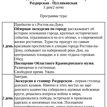
Раздорская - Пухляковская
3 дня/2 ночи
Программа тура:
Прибытие в г.Ростов-на-Дону.
Обзорная экскурсия по городу
рассказывает об
истории основания города, крупных исторических
события, отразившихся на его облике, о современной
жизни ростовчан. Туристы проедут по самым
1 день
красивым проспектам и улицам города Ростова-на-
Дону, побывают на набережной реки Дон, на
центральных площадях и в зоне отдыха горожан.
Обед.
Посещение Областного Краеведческого музея
.
Размещение в гостинице.
Свободное время. Ужин.
Завтрак.
Экскурсия в станицу Раздорскую
- первая столица
донских казаков. Имеено в этих местах на заре
донского казачества собирались шумные войсковые
круги, решались вопросы войны и мира,
2 день
праздновались победы, встречали и провожали
царских и иноземных послов. Посещение
этнографического музея, лавки торгового казака,