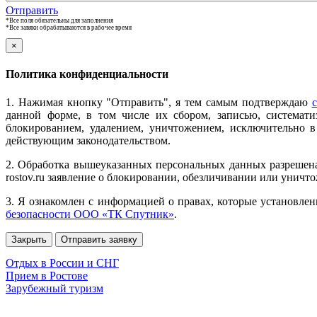
Отправить
*Все поля обязательны для заполнения
*Все завяки обрабатываются в рабочее время
×
Политика конфиденциальности
1. Нажимая кнопку "Отправить", я тем самым подтверждаю
с
данной форме, в том числе их сбором, записью, системати
блокированием, удалением, уничтожением, исключительно 
действующим законодательством.
2. Обработка вышеуказанных персональных данных разрешена 
rostov.ru заявление о блокировании, обезличивании или унич
3. Я ознакомлен с информацией о правах, которые установлен
безопасности ООО «ТК Спутник»
.
Закрыть
Отправить заявку
Отдых в России и СНГ
Прием в Ростове
Зарубежный туризм