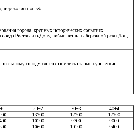
а, пороховой погреб.
снования города, крупных исторических событиях,
 города Ростова-на-Дону, побывают на набережной реки Дон,
по старому городу, где сохранились старые купеческие
0+1
20+2
30+3
40+4
900
13700
12700
12500
400
10200
9700
9000
800
10600
10100
9400