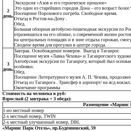
Экскурсия «Азов и его героическое прошлое»
Это один из старейших городов Дона – его возраст более 
2
Посещение Порохового погреба. Свободное время.
день.
Отъезд в Ростов-на-Дону .
Обед.
Большая обзорная автобусно-пешеходная экскурсия по Рос
отразившихся на его облике, о современной жизни росто
на центральных площадях и в зоне отдыха горожан, смо
Сводное время для прогулки в центре города.
Завтрак. Освобождение номеров. Выезд в Таганрог.
Посещение музея «Лавка Чехова» и Таганрогского художе
Автобусная экскурсия по Таганрогу, который был основа
3
особняки.
день.
Обед.
Посещение Литературного музея А. П. Чехова, продолжен
Отъезд из Таганрога . Трансфер в аэропорт/ на ж/д вокзал.
Окончание программы
Стоимость на человека в руб:
Взрослый (2 завтрака + 3 обеда):
Размещение «Маринс 
1-но местный номер
2-х местный номер, TWIN
2-х местный улучшенный номер, DBL
«Маринс Парк Отель», пр.Буденновский, 59