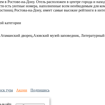
м в Ростове-на-Дону. Отель расположен в центре города и нахо
остя есть уютные номера, наполненные всем необходимым для к
стиниц Ростова-на-Дону, имеет самые высокие рейтинги в инте
ой категории
таманский дворец,Азовский музей-заповедник, Литературный м
иск тура
Акции
Подпишись
амой или публичной офертой
 на сайте,