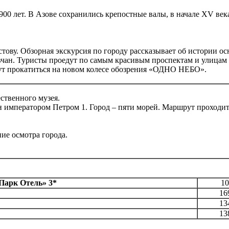
900 лет. В Азове сохранились крепостные валы, в начале ХV век
тову. Обзорная экскурсия по городу рассказывает об истории о
вчан. Туристы проедут по самым красивым проспектам и улицам
гут прокатиться на новом колесе обозрения «ОДНО НЕБО».
ственного музея.
н императором Петром 1. Город – пяти морей. Маршрут проходит 
ие осмотра города.
Парк Отель» 3*
1
16
13
13