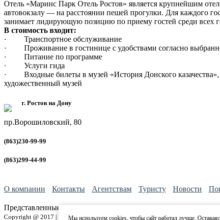
Отель «Маринс Парк Отель Ростов» является крупнейшим отеле
автовокзалу — на расстоянии пешей прогулки. Для каждого г
занимает лидирующую позицию по приему гостей среди всех го
В стоимость входит:
· Транспортное обслуживание
· Проживание в гостинице с удобствами согласно выбранн
· Питание по программе
· Услуги гида
· Входные билеты в музей «История Донского казачества», А
художественный музей
г. Ростов на Дону
пр.Ворошиловский, 80
(863)230-99-99
(863)299-44-99
О компании
Контакты
Агентствам
Туристу
Новости
По
Представленные материалы на данном сайте не является рекл
Copyright @ 2017 | ТК Спутник
Политика информационной безопасности
Мы используем cookies, чтобы сайт работал лучше. Оставаясь