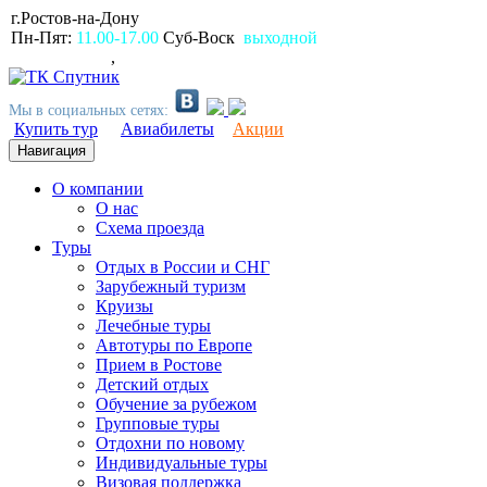
г.Ростов-на-Дону
пр.Ворошиловский, 80
Пн-Пят:
11.00-17.00
Суб-Воск
выходной
(863)
2309999
,
2994499
Мы в социальных сетях:
Купить тур
Авиабилеты
Акции
Навигация
О компании
О нас
Схема проезда
Туры
Отдых в России и СНГ
Зарубежный туризм
Круизы
Лечебные туры
Автотуры по Европе
Прием в Ростове
Детский отдых
Обучение за рубежом
Групповые туры
Отдохни по новому
Индивидуальные туры
Визовая поддержка