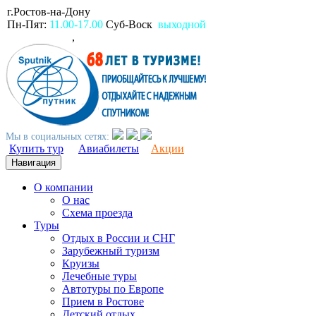
г.Ростов-на-Дону
пр.Ворошиловский, 80
Пн-Пят:
11.00-17.00
Суб-Воск
выходной
(863)
2309999
,
2994499
Мы в социальных сетях:
Купить тур
Авиабилеты
Акции
Навигация
О компании
О нас
Схема проезда
Туры
Отдых в России и СНГ
Зарубежный туризм
Круизы
Лечебные туры
Автотуры по Европе
Прием в Ростове
Детский отдых