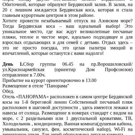
Обиточной, которые образуют Бердянский залив. В залив, на
20 с лишним км.вдается Бердянская коса, которая и стала
главным курортным центром в этом районе.
Хотите провести незабываемый отпуск на Азовском море?
Тогда Бердянская коса – ваш идеальный выбор! Это
уникальное место, где вас ждут великолепные песчаные
пляжи, теплое и чистое море, идеально подходящее и для
взрослых отдыхающих и для семей с детьми. Отдых здесь –
это не просто поездка, это целая палитра эмоций и
впечатлений, которые останутся с вами надолго!
День 1.
Сбор группы 06.45 на пр.Ворошиловский/
ул.Красноармейская (ориентир Дом Профсоюзов)
отправление в 7.00ч.
Прибытие на курорт ориентировочно в 13.00
Размещение в отеле "Панорама"
Обед.
Отель «ПАНОРАМА» расположен в самом центре Бердянской
косы на 1-й береговой линии Собственный песчаный пляж
расположен в шаговой доступности , здесь имеются лежаки и
навесы от солнца. Размещение в номерах стандарт с видом на
море, с 2 раздельными или 1 двуспальной кроватями, ТВ,
Холодильник , кондиционер, Ванная комната(душевая кабина,
умывальник, санузел, фен, косметический набор), Wi-Fi на
территории отеля. Для детей оборудована детская комната.