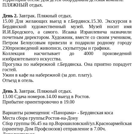
ПЛЯЖНЫЙ отдых.
День 2.
Завтрак. Пляжный отдых.
15.00 Для желающих выезд в г.Бердянск.15.30. Экскурсия в
Бердянский художественный музей. Музей носит имя
И.И.Бродского, а самого. Исаака Израилевича назначили
почетным директором. Художник, вместе со своим учеником,
Петром Белоусовым привезли и подарили родному городу
230произведений живописи, скульптуры и графики.
Коллекция насчитывает до 4000 произведений
изобразительного искусства.
Прогулка по набережной г.Бердянска. Она приятно порадует
гостей.
Ужин в кафе на набережной (за доп. плату).
Отъезд в отель.
День 3.
Завтрак. Пляжный отдых.
13.00 Сдача номеров.14.00 выезд в Ростов.
Прибытие ориентировочно в 19.00
Варианты размещения: «Панорама» - Бердянская коса
Места сбора группы:Ростов-на-Дону
Сбор группы 06.45 на пр.Ворошиловский/ул.Красноармейская
(ориентир Дом Профсоюзов) отправление в 7.00ч.