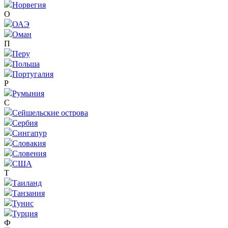
Норвегия
O
ОАЭ
Оман
П
Перу
Польша
Португалия
Р
Румыния
С
Сейшельские острова
Сербия
Сингапур
Словакия
Словения
США
Т
Таиланд
Танзания
Тунис
Турция
Ф