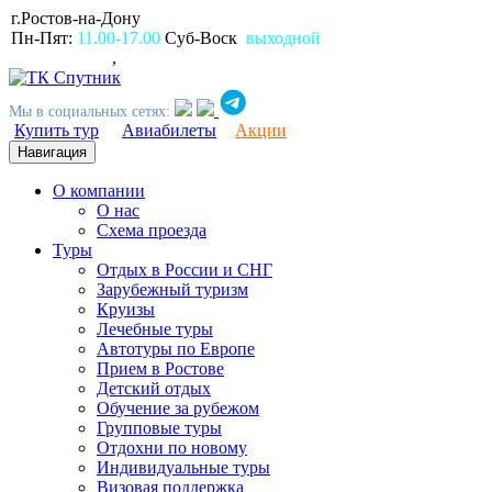
г.Ростов-на-Дону
пр.Ворошиловский, 80
Пн-Пят:
11.00-17.00
Суб-Воск
выходной
(863)
2309999
,
2994499
Мы в социальных сетях:
Купить тур
Авиабилеты
Акции
Навигация
О компании
О нас
Схема проезда
Туры
Отдых в России и СНГ
Зарубежный туризм
Круизы
Лечебные туры
Автотуры по Европе
Прием в Ростове
Детский отдых
Обучение за рубежом
Групповые туры
Отдохни по новому
Индивидуальные туры
Визовая поддержка