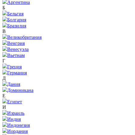
Аргентина
Б
Бельгия
Болгария
Бразилия
В
Великобритания
Венгрия
Венесуэла
Вьетнам
Г
Греция
Германия
Д
Дания
Доминикана
Е
Египет
И
Израиль
Индия
Индонезия
Иордания