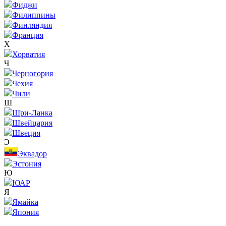
Фиджи
Филиппины
Финляндия
Франция
Х
Хорватия
Ч
Черногория
Чехия
Чили
Ш
Шри-Ланка
Швейцария
Швеция
Э
Эквадор
Эстония
Ю
ЮАР
Я
Ямайка
Япония