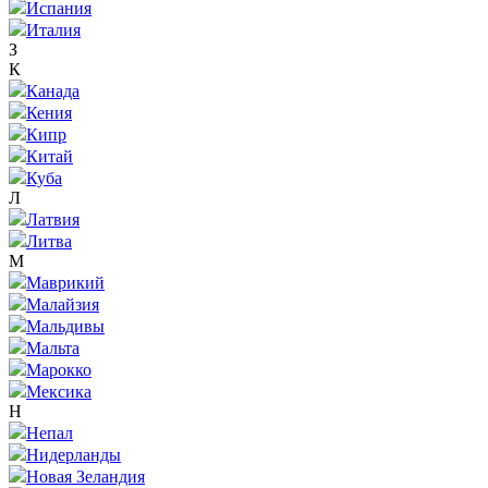
Испания
Италия
З
К
Канада
Кения
Кипр
Китай
Куба
Л
Латвия
Литва
М
Маврикий
Малайзия
Мальдивы
Мальта
Марокко
Мексика
Н
Непал
Нидерланды
Новая Зеландия