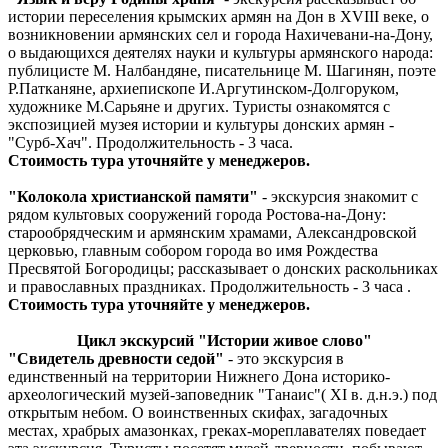
истории переселения крымских армян на Дон в XVIII веке, о
возникновении армянских сел и города Нахичевани-на-Дону,
о выдающихся деятелях науки и культуры армянского народа:
публицисте М. Налбандяне, писательнице М. Шагинян, поэте
Р.Патканяне, архиепископе И.Аргутинском-Долгоруком,
художнике М.Сарьяне и других. Туристы ознакомятся с
экспозицией музея истории и культуры донских армян -
"Сурб-Хач". Продолжительность - 3 часа.
Стоимость тура уточняйте у менеджеров.
"Колокола христианской памяти"
- экскурсия знакомит с
рядом культовых сооружений города Ростова-на-Дону:
старообрядческим и армянским храмами, Александровской
церковью, главным собором города во имя Рождества
Пресвятой Богородицы; рассказывает о донских раскольниках
и православных праздниках. Продолжительность - 3 часа .
Стоимость тура уточняйте у менеджеров.
Цикл экскурсий "Истории живое слово"
"Свидетель древности седой"
- это экскурсия в
единственный на территории Нижнего Дона историко-
археологический музей-заповедник "Танаис"( XI в. д.н.э.) под
открытым небом. О воинственных скифах, загадочных
местах, храбрых амазонках, греках-мореплавателях поведает