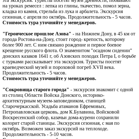
эта экскурсия. Туристы посетят музей древности, побывают
на уроках ремесел : лепка из глины, ткачество, помол зерна,
кладка из камня, стрельба из лука и арбалета. Экскурсия
сезонная, с апреля по октябрь. Продолжительность - 5 часов.
Стоимость тура уточняйте у менеджеров.
"Героическое прошлое Азова"
- на Нижнем Дону, в 45 км от
города Ростова-на-Дону, стоит город- крепость, которому
более 900 лет. С ним связано рождение и первое боевое
крещение русского флота. О знаменитом "осадном сидении"
донских казаков 1641 г, об Азовских походах Петра I, о борьбе
с турками рассказывает эта экскурсия. Туристы посетят
краеведческий музей и пороховой погреб ХVII века.
Продолжительность - 5 часов.
Стоимость тура уточняйте у менеджеров.
"Cокровища старого города"
- экскурсия знакомит с одной
из столиц Области Войска Донского, историко-
архитектурным музеем-заповедником, станицей
Старочеркасской. Усадьба атаманов Ефремовых,
Петропавловская церковь, дом К.Булавина, Войсковой
Воскресенский собор, казачьи дома-курени сохранили
колорит старой станицы. Экскурсия сезонная, с мая по
октябрь. Возможен заказ экскурсий на теплоходе.
Продолжительность - 5-10 часов.