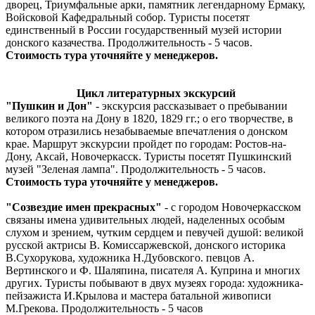
дворец, Триумфальные арки, памятник легендарному Ермаку,
Войсковой Кафедральный собор. Туристы посетят
единственный в России государственный музей истории
донского казачества. Продолжительность - 5 часов.
Стоимость тура уточняйте у менеджеров.
Цикл литературных экскурсий
"Пушкин и Дон"
- экскурсия рассказывает о пребывании
великого поэта на Дону в 1820, 1829 гг.; о его творчестве, в
котором отразились незабываемые впечатления о донском
крае. Маршрут экскурсии пройдет по городам: Ростов-на-
Дону, Аксай, Новочеркасск. Туристы посетят Пушкинский
музей "Зеленая лампа". Продолжительность - 5 часов.
Стоимость тура уточняйте у менеджеров.
"Созвездие имен прекрасных"
- с городом Новочеркасском
связаны имена удивительных людей, наделенных особым
слухом и зрением, чутким сердцем и певучей душой: великой
русской актрисы В. Комиссаржевской, донского историка
В.Сухорукова, художника Н.Дубовского. певцов А.
Вертинского и Ф. Шаляпина, писателя А. Куприна и многих
других. Туристы побывают в двух музеях города: художника-
пейзажиста И.Крылова и мастера батальной живописи
М.Грекова. Продолжительность - 5 часов