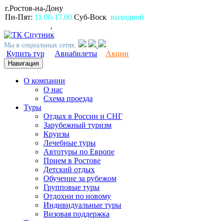
г.Ростов-на-Дону
пр.Ворошиловский, 80
Пн-Пят:
11.00-17.00
Суб-Воск
выходной
(863)
2309999
,
2994499
Мы в социальных сетях:
Купить тур
Авиабилеты
Акции
Навигация
О компании
О нас
Схема проезда
Туры
Отдых в России и СНГ
Зарубежный туризм
Круизы
Лечебные туры
Автотуры по Европе
Прием в Ростове
Детский отдых
Обучение за рубежом
Групповые туры
Отдохни по новому
Индивидуальные туры
Визовая поддержка