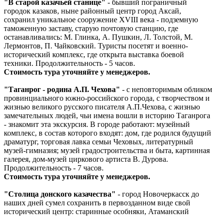
"В старой казачьей станице"
- бывший пограничный
городок казаков, ныне районный центр город Аксай,
сохранил уникальное сооружение ХVIII века - подземную
таможенную заставу, старую почтовую станцию, где
останавливались: М. Глинка, А. Пушкин, Л. Толстой, М.
Лермонтов, П. Чайковский. Туристы посетят и военно-
исторический комплекс, где открыта выставка боевой
техники. Продолжительность - 5 часов.
Стоимость тура уточняйте у менеджеров.
"Таганрог - родина А.П. Чехова"
- с неповторимым обликом
провинциального южно-российского города, с творчеством и
жизнью великого русского писателя А.П.Чехова, с жизнью
замечательных людей, чьи имена вошли в историю Таганрога
- знакомит эта экскурсия. В городе работают: музейный
комплекс, в состав которого входят: дом, где родился будущий
драматург, торговая лавка семьи Чеховых, литературный
музей-гимназия; музей градостроительства и быта, картинная
галерея, дом-музей циркового артиста В. Дурова.
Продолжительность - 7 часов.
Стоимость тура уточняйте у менеджеров.
"Столица донского казачества"
- город Новочеркасск до
наших дней сумел сохранить в первозданном виде свой
исторический центр: старинные особняки, Атаманский