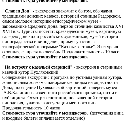
Стоимость тура уточняйте у менеджеров.
"Славен Дон"
- экскурсия знакомит с бытом, обычаями,
традициями донских казаков, историей станицы Раздорской,
самом молодом историко-этнографическом музее -
заповеднике Среднего Дона, первой столицей казачества ХVI-
ХVII в.в. Туристы посетят: краеведческий музей, картинную
галерею донских и российских художников, музей истории
виноградарства и виноделия; примут участие в
этнографической программе "Казачье застолье". Экскурсия
сезонная, с апреля по октябрь. Продолжительность - 10 часов.
Стоимость тура уточняйте у менеджеров.
"На встречу с казачьей стариной"
- экскурсия в старинный
казачий хутор Пухляковский.
Содержание экскурсии: прогулка по уютным улицам хутора,
живописным холмам с панорамным видом на окрестности
Дона, посещение Пухляковской картинной галереи, музея
А.В.Калинина - известного российского прозаика, поэта и
публициста. Осмотр экспозиции, посвященной истории
виноделия, участие в дегустации местного вина.
Продолжительность 10 часов.
Стоимость тура уточняйте у менеджеров.
(дегустация вина
и входные билеты оплачивается отдельно)